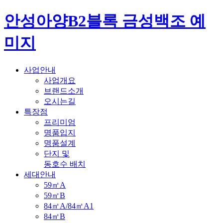
안성아양B2블록 금성백조 예
미지
사업안내
사업개요
브랜드소개
오시는길
특장점
프리미엄
명품입지
명품설계
단지 및
동호수 배치
세대안내
59㎡A
59㎡B
84㎡A/84㎡A1
84㎡B