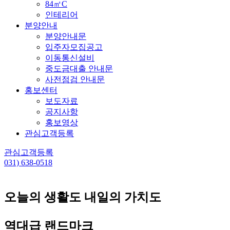
84㎡C
인테리어
분양안내
분양안내문
입주자모집공고
이동통신설비
중도금대출 안내문
사전점검 안내문
홍보센터
보도자료
공지사항
홍보영상
관심고객등록
관심고객등록
031) 638-0518
오늘의
생활도
내일의
가치도
역대급 랜드마크